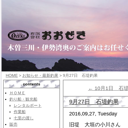
HOME
>
お知らせ・最新釣果
> 9月27日 石堤釣果
contents
← 10月1日 石
ＨＯＭＥ
釣り船・観光船
9月27日 石堤釣果
レンタルボート
作業船
2016,09,27, Tuesday
七里の渡し
旧堤 大垣の小川さん
販売