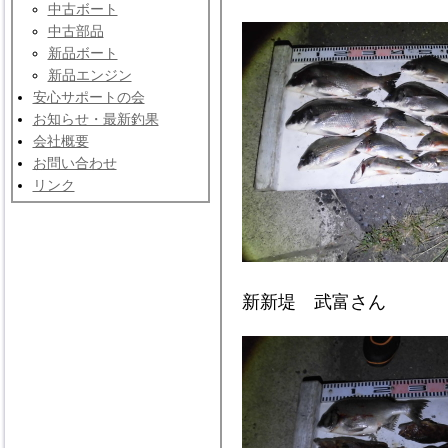
中古ボート
中古部品
新品ボート
新品エンジン
安心サポートの会
お知らせ・最新釣果
会社概要
お問い合わせ
リンク
新新堤 武富さん