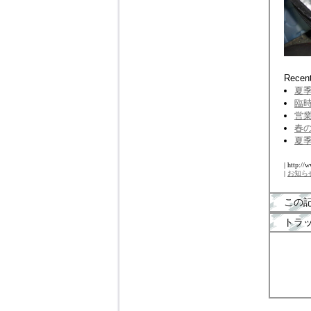
Recent
夏季
臨時
営業
春の
夏季
| http://
|
お知ら
この
トラ