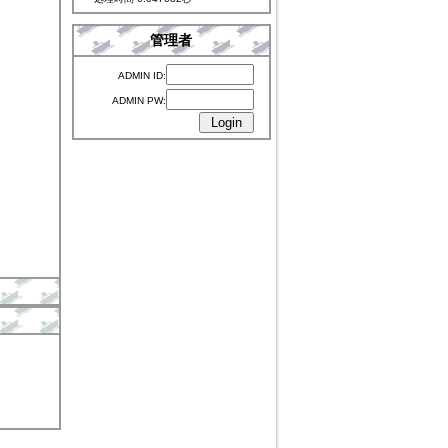
管理者
ADMIN ID:
ADMIN PW: