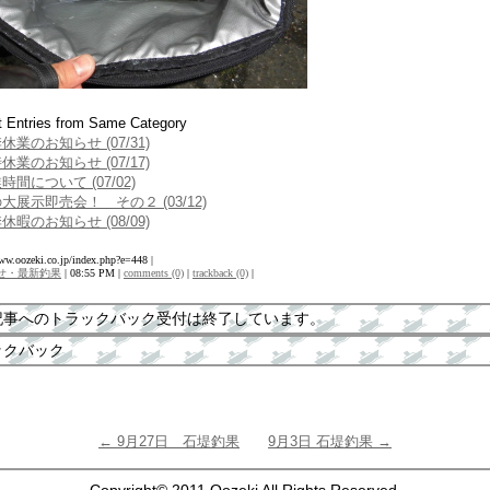
 Entries from Same Category
休業のお知らせ (07/31)
休業のお知らせ (07/17)
時間について (07/02)
大展示即売会！ その２ (03/12)
休暇のお知らせ (08/09)
www.oozeki.co.jp/index.php?e=448 |
せ・最新釣果
| 08:55 PM |
comments (0)
|
trackback (0)
|
記事へのトラックバック受付は終了しています。
ックバック
← 9月27日 石堤釣果
9月3日 石堤釣果 →