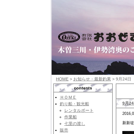
HOME
>
お知らせ・最新釣果
> 9月24
contents
ＨＯＭＥ
9月2
釣り船・観光船
レンタルボート
2016,0
作業船
新新堤
七里の渡し
販売