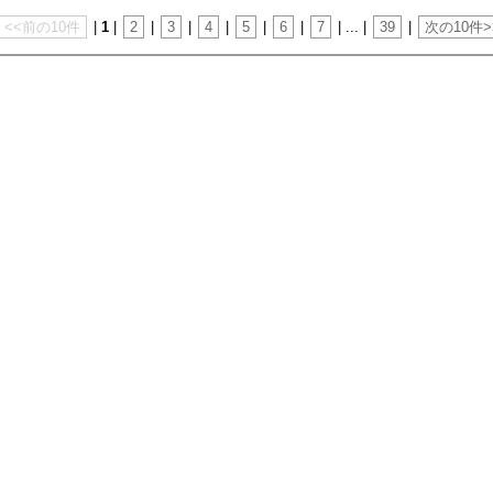
<<前の10件
|
1
|
2
|
3
|
4
|
5
|
6
|
7
| ... |
39
|
次の10件>