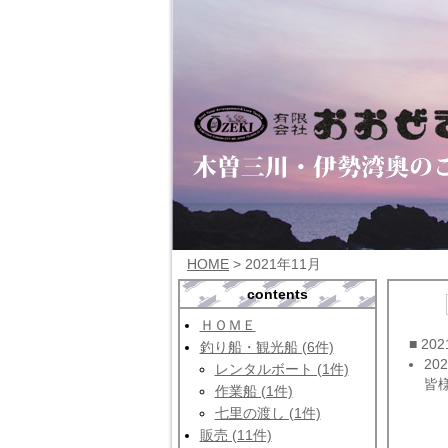
HOME
> 2021年11月
contents
ＨＯＭＥ
■ 20
釣り船・観光船 (6件)
202
レンタルボート (1件)
皆
作業船 (1件)
七里の渡し (1件)
販売 (11件)