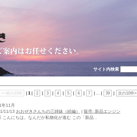
サイト内検索
<<前の10件
|
1
|
2
|
3
|
4
|
5
|
6
|
7
| ... |
39
|
次の10件>
21年11月
1/11/13
おおぜきさんちの三姉妹（続編）
|
販売::新品エンジン
様 こんにちは。なんだか私物化が進む この「新品...