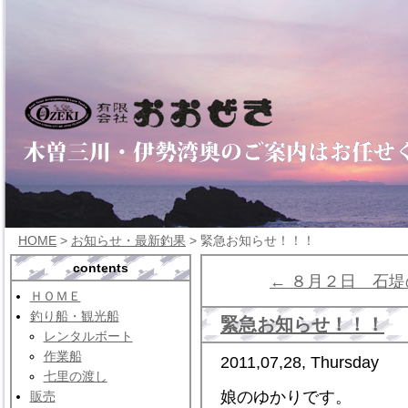
HOME
>
お知らせ・最新釣果
> 緊急お知らせ！！！
contents
← ８月２日 石
ＨＯＭＥ
釣り船・観光船
緊急お知らせ！！！
レンタルボート
作業船
2011,07,28, Thursday
七里の渡し
娘のゆかりです。
販売