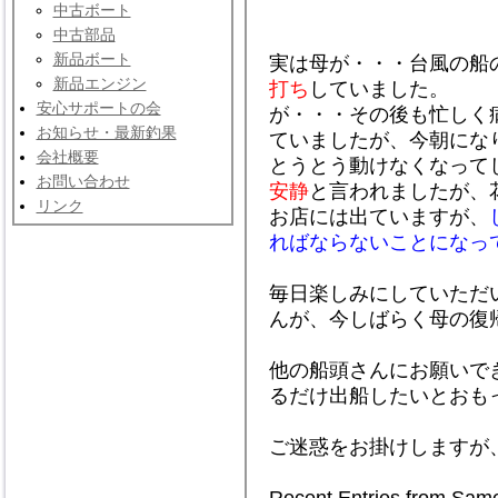
中古ボート
中古部品
新品ボート
実は母が・・・台風の船
新品エンジン
打ち
していました。
安心サポートの会
が・・・その後も忙しく
お知らせ・最新釣果
ていましたが、今朝にな
会社概要
とうとう動けなくなって
お問い合わせ
安静
と言われましたが、
リンク
お店には出ていますが、
ればならないことになっ
毎日楽しみにしていただ
んが、今しばらく母の復
他の船頭さんにお願いで
るだけ出船したいとおも
ご迷惑をお掛けしますが
Recent Entries from Sam