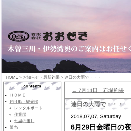
HOME
>
お知らせ・最新釣果
> 連日の大雨で・・・
contents
← 7月14日 石堤釣果
ＨＯＭＥ
釣り船・観光船
連日の大雨で・・・
レンタルボート
作業船
2018,07,07, Saturday
七里の渡し
6月29日金曜日の
販売