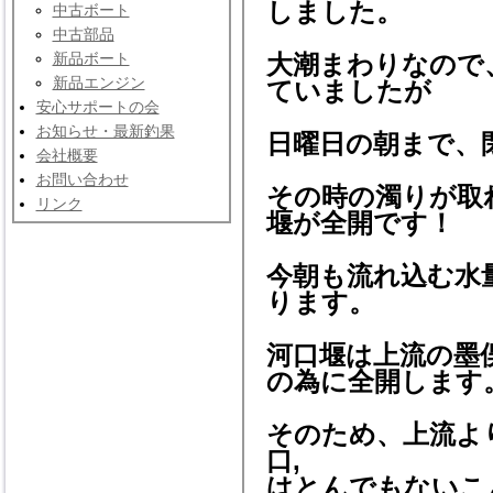
しました。
中古ボート
中古部品
新品ボート
大潮まわりなので
新品エンジン
ていましたが
安心サポートの会
お知らせ・最新釣果
日曜日の朝まで、
会社概要
お問い合わせ
その時の濁りが取
リンク
堰が全開です！
今朝も流れ込む水
ります。
河口堰は上流の墨
の為に全開します
そのため、上流よ
口,
はとんでもないこ