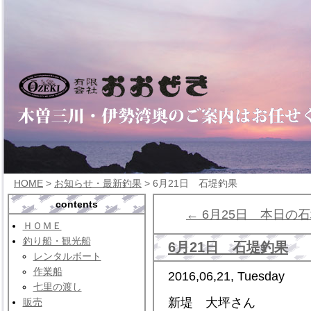
HOME
>
お知らせ・最新釣果
> 6月21日 石堤釣果
contents
← 6月25日 本日の
ＨＯＭＥ
釣り船・観光船
6月21日 石堤釣果
レンタルボート
作業船
2016,06,21, Tuesday
七里の渡し
新堤 大坪さん
販売