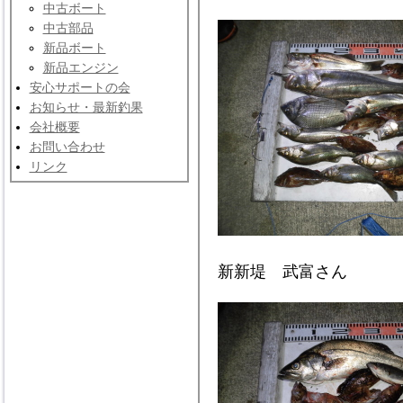
中古ボート
中古部品
新品ボート
新品エンジン
安心サポートの会
お知らせ・最新釣果
会社概要
お問い合わせ
リンク
新新堤 武富さん