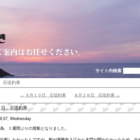
サイト内検索
日 石堤釣果
← ９月１０日 石堤釣果
８月２８日 石堤釣果 →
７日 石堤釣果
09,07, Wednesday
為、１週間ぶりの渡船となりました。
出船したかったんですが、船が避難先入江から水門が開かなかったため、出