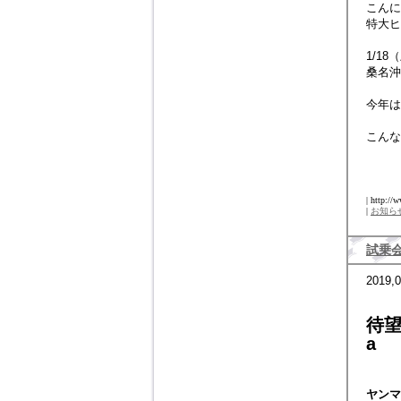
こんに
特大ヒ
1/18
桑名沖
今年は
こんな
| http://
|
お知ら
試乗
2019,0
待望
a
ヤンマ