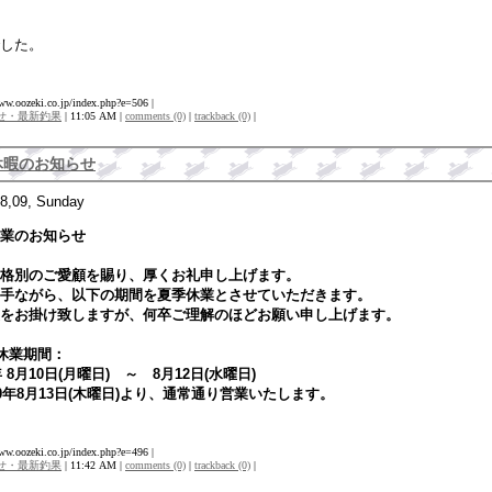
した。
www.oozeki.co.jp/index.php?e=506 |
せ・最新釣果
| 11:05 AM |
comments (0)
|
trackback (0)
|
休暇のお知らせ
8,09, Sunday
業のお知らせ
格別のご愛顧を賜り、厚くお礼申し上げます。
手ながら、以下の期間を夏季休業とさせていただきます。
をお掛け致しますが、何卒ご理解のほどお願い申し上げます。
休業期間：
年 8月10日(月曜日) ～ 8月12日(水曜日)
20年8月13日(木曜日)より、通常通り営業いたします。
www.oozeki.co.jp/index.php?e=496 |
せ・最新釣果
| 11:42 AM |
comments (0)
|
trackback (0)
|