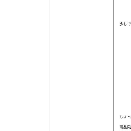
少しで
ちょっ
現品限