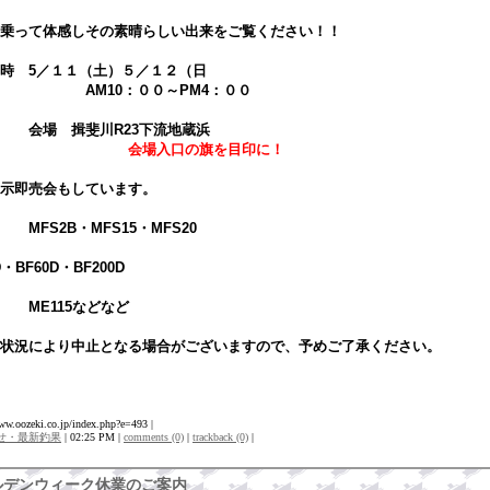
乗って体感しその素晴らしい出来をご覧ください！！
時 5／１１（土）５／１２（日
10：００～PM4：００
 揖斐川R23下流地蔵浜
会場入口の旗を目印に！
示即売会もしています。
2B・MFS15・MFS20
D・BF60D・BF200D
115などなど
状況により中止となる場合がございますので、予めご了承ください。
www.oozeki.co.jp/index.php?e=493 |
せ・最新釣果
| 02:25 PM |
comments (0)
|
trackback (0)
|
ルデンウィーク休業のご案内