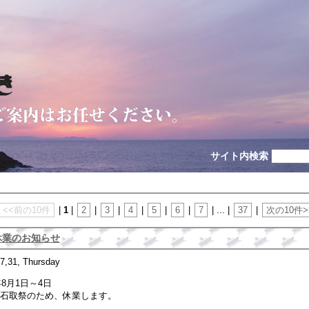
サイト内検索
<<前の10件
|
1
|
2
|
3
|
4
|
5
|
6
|
7
| ... |
37
|
次の10件>
休業のお知らせ
7,31, Thursday
年8月1日～4日
石取祭のため、休業します。