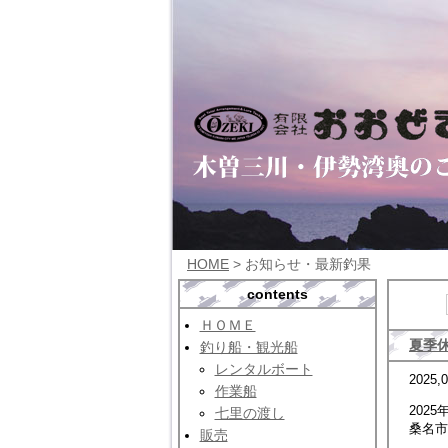
HOME
> お知らせ・最新釣果
contents
ＨＯＭＥ
夏季
釣り船・観光船
レンタルボート
2025,0
作業船
2025
七里の渡し
桑名市
販売