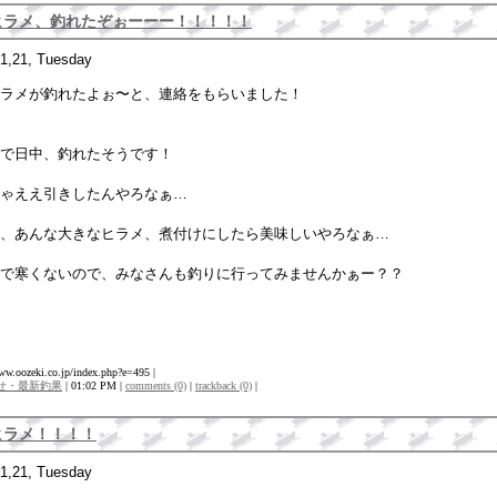
ヒラメ、釣れたぞぉーーー！！！！！
1,21, Tuesday
ラメが釣れたよぉ〜と、連絡をもらいました！
で日中、釣れたそうです！
ゃええ引きしたんやろなぁ…
、あんな大きなヒラメ、煮付けにしたら美味しいやろなぁ…
で寒くないので、みなさんも釣りに行ってみませんかぁー？？
www.oozeki.co.jp/index.php?e=495 |
せ・最新釣果
| 01:02 PM |
comments (0)
|
trackback (0)
|
ヒラメ！！！！
1,21, Tuesday