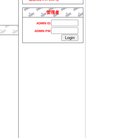
管理者
ADMIN ID:
ADMIN PW: