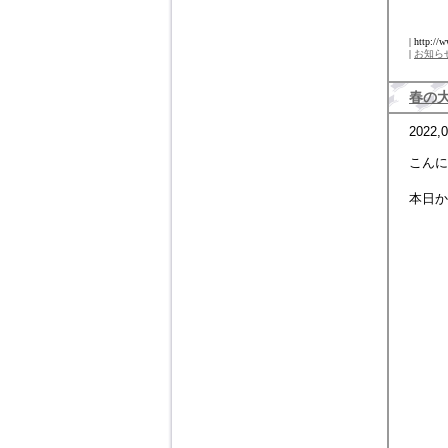
| http://
|
お知ら
春の
2022,0
こん
本日か