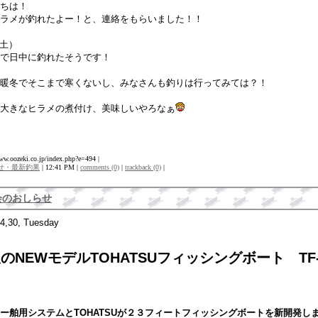
ちは！
ラメが釣れたよー！と、連絡をもらいました！！
（土）
で日中に釣れたそうです！
暖冬でそこまで寒くないし、みなさんも釣りは行ってみては？！
大きなヒラメの煮付け、美味しいやろなぁ
www.oozeki.co.jp/index.php?e=494 |
せ・最新釣果
| 12:41 PM |
comments (0)
|
trackback (0)
|
会のおしらせ
4,30, Tuesday
のNEWモデルTOHATSUフィッシングボート TF-
ー舶用システムとTOHATSUが２３フィートフィッシングボートを新開発し