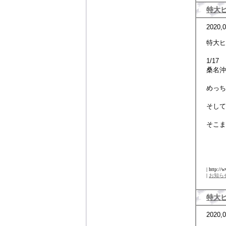
特大
2020,0
特大ヒ
1/17
桑名沖
めっち
そして
そこま
| http://
|
お知ら
特大
2020,0