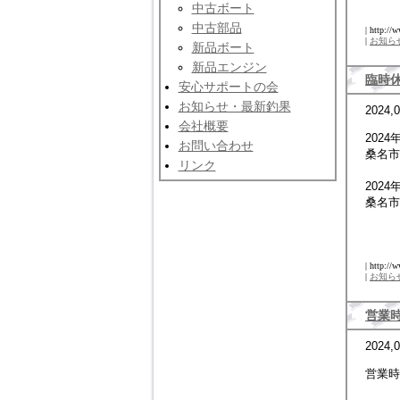
中古ボート
中古部品
| http://
|
お知ら
新品ボート
新品エンジン
臨時
安心サポートの会
お知らせ・最新釣果
2024,
会社概要
2024
お問い合わせ
桑名市
リンク
2024
桑名市
| http://
|
お知ら
営業
2024,0
営業時