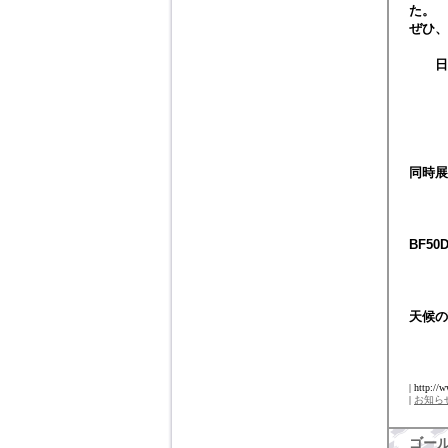
た。
ぜひ、
日
AM
会場
同時展
MFS
BF50
ME
天候の
| http://
|
お知ら
ゴー