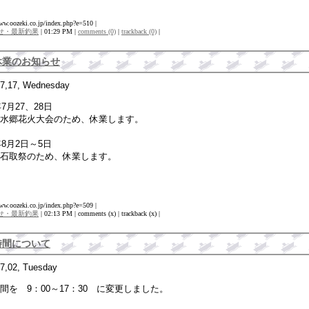
www.oozeki.co.jp/index.php?e=510 |
せ・最新釣果
| 01:29 PM |
comments (0)
|
trackback (0)
|
休業のお知らせ
07,17, Wednesday
年7月27、28日
水郷花火大会のため、休業します。
年8月2日～5日
石取祭のため、休業します。
www.oozeki.co.jp/index.php?e=509 |
せ・最新釣果
| 02:13 PM | comments (x) | trackback (x) |
時間について
7,02, Tuesday
間を 9：00～17：30 に変更しました。