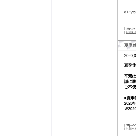
担当で
| http://
|
お知ら
夏季
2020,0
夏季休
平素は
誠に勝
ご不便
■夏季
2020
※20
| http://
|
お知ら