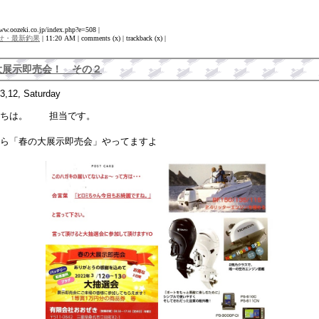
www.oozeki.co.jp/index.php?e=508 |
せ・最新釣果
| 11:20 AM | comments (x) | trackback (x) |
大展示即売会！ その２
3,12, Saturday
にちは。 担当です。
ら「春の大展示即売会」やってますよ